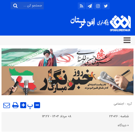
پ
گروه :
اجتماعی
شناسه :
24026
08 مرداد 1404 - 13:27
0
دیدگاه